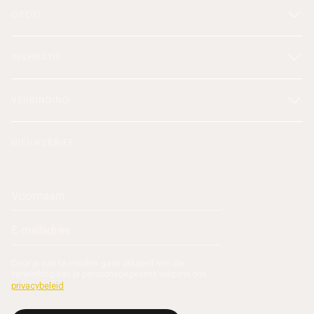
GROEI
INSPIRATIE
VERBINDING
NIEUWSBRIEF
Door je aan te melden ga je akkoord met de
verwerking van je persoonsgegevens volgens ons
privacybeleid
.