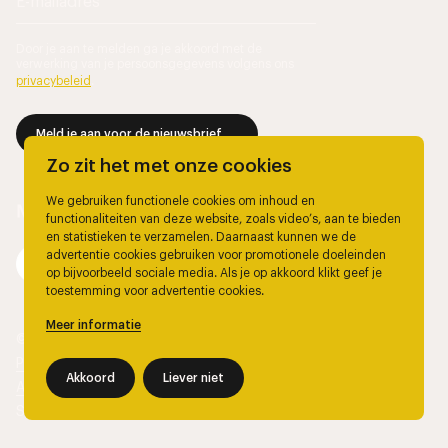
Door je aan te melden ga je akkoord met de
verwerking van je persoonsgegevens volgens ons
privacybeleid
.
Meld je aan voor de nieuwsbrief
Zo zit het met onze cookies
We gebruiken functionele cookies om inhoud en
functionaliteiten van deze website, zoals video’s, aan te bieden
en statistieken te verzamelen. Daarnaast kunnen we de
advertentie cookies gebruiken voor promotionele doeleinden
op bijvoorbeeld sociale media. Als je op akkoord klikt geef je
toestemming voor advertentie cookies.
Meer informatie
© 2026, Marjolein Berendsen.
Privacy
Akkoord
Liever niet
Algemene voorwaarden
Site door
The Wiebes Agency