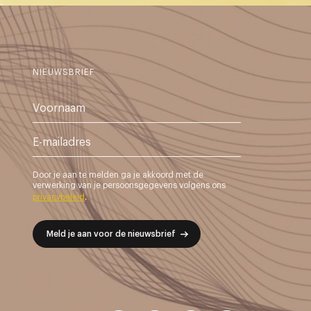
NIEUWSBRIEF
Door je aan te melden ga je akkoord met de
verwerking van je persoonsgegevens volgens ons
privacybeleid
.
Meld je aan voor de nieuwsbrief