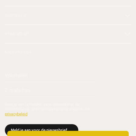
INSPIRATIE
VERBINDING
NIEUWSBRIEF
Door je aan te melden ga je akkoord met de
verwerking van je persoonsgegevens volgens ons
privacybeleid
.
Meld je aan voor de nieuwsbrief