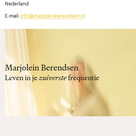
Nederland
E-mail:
info@marjoleinberendsen.nl
Marjolein Berendsen
Leven in je
zuiverste
frequentie
GROEI