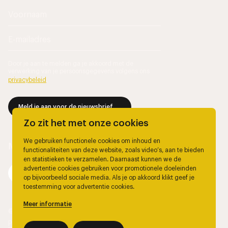
Door je aan te melden ga je akkoord met de
verwerking van je persoonsgegevens volgens ons
privacybeleid
.
Meld je aan voor de nieuwsbrief
Zo zit het met onze cookies
We gebruiken functionele cookies om inhoud en
functionaliteiten van deze website, zoals video’s, aan te bieden
en statistieken te verzamelen. Daarnaast kunnen we de
advertentie cookies gebruiken voor promotionele doeleinden
op bijvoorbeeld sociale media. Als je op akkoord klikt geef je
toestemming voor advertentie cookies.
Meer informatie
© 2026, Marjolein Berendsen.
Privacy