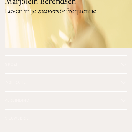
Marjolein Berendsen
Leven in je
zuiverste
frequentie
GROEI
INSPIRATIE
VERBINDING
NIEUWSBRIEF