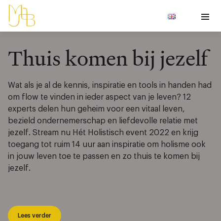
Thuis komen bij jezelf
Wat als je al de kennis, inspiratie en tools in handen had
om flow te vinden in ieder aspect van je leven? 12
experts delen hun geheim voor een vitaal leven,
bezield ondernemerschap en liefdevolle relatie met
jezelf. Stream nu Hét Holistisch event 2022 en krijg
toegang tot ruim 14 uur aan inspiratie om holisme ook
in jouw leven toe te passen en zo thuis te komen bij
jezelf.
Lees verder