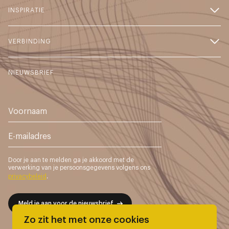
INSPIRATIE
VERBINDING
NIEUWSBRIEF
Door je aan te melden ga je akkoord met de
verwerking van je persoonsgegevens volgens ons
privacybeleid
.
Meld je aan voor de nieuwsbrief
Zo zit het met onze cookies