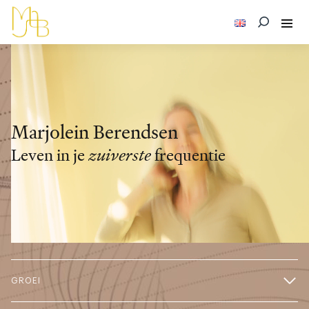
Marjolein Berendsen
Leven in je
zuiverste
frequentie
GROEI