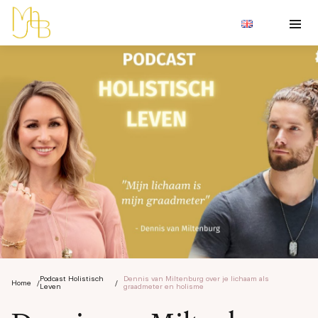
Podcast Holistisch
Dennis van Miltenburg over je lichaam als
Home
/
/
Leven
graadmeter en holisme