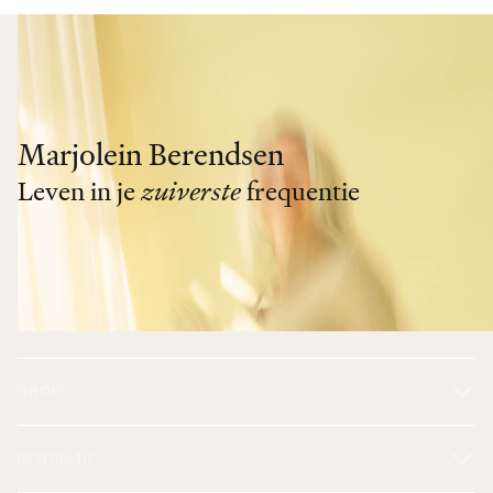
Marjolein Berendsen
Leven in je
zuiverste
frequentie
GROEI
INSPIRATIE