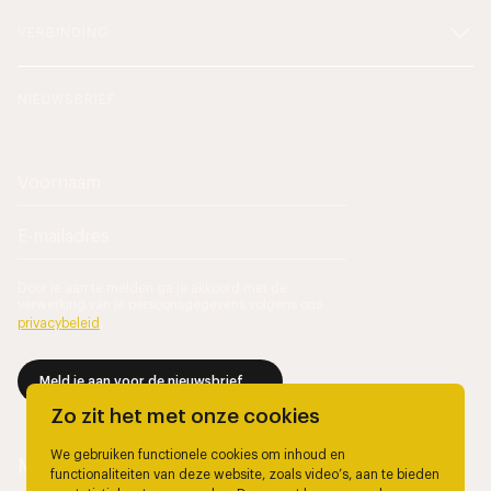
VERBINDING
NIEUWSBRIEF
Door je aan te melden ga je akkoord met de
verwerking van je persoonsgegevens volgens ons
privacybeleid
.
Meld je aan voor de nieuwsbrief
Zo zit het met onze cookies
We gebruiken functionele cookies om inhoud en
functionaliteiten van deze website, zoals video’s, aan te bieden