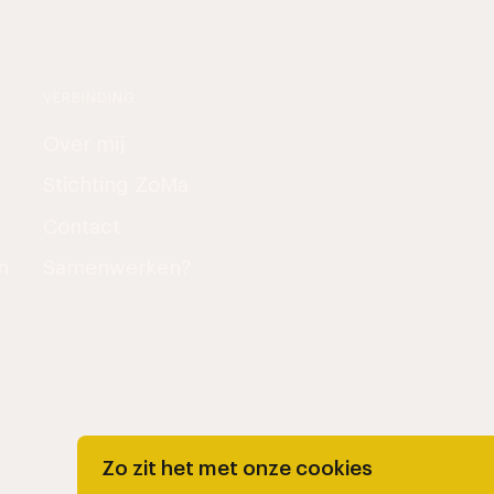
VERBINDING
Over mij
Stichting ZoMa
Contact
n
Samenwerken?
Zo zit het met onze cookies