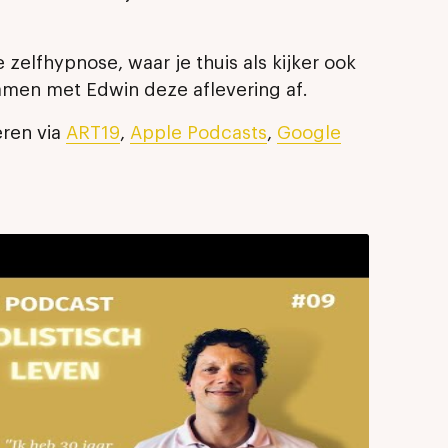
zelfhypnose, waar je thuis als kijker ook
samen met Edwin deze aflevering af.
eren via
ART19
,
Apple Podcasts
,
Google