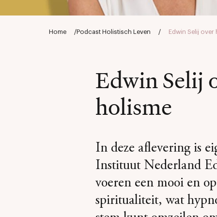
Home
/
Podcast Holistisch Leven
/
Edwin Selij ove
Edwin Selij 
holisme
In deze aflevering is 
Instituut Nederland Edw
voeren een mooi en op
spiritualiteit, wat hypn