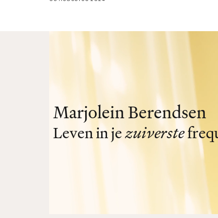
Marjolein Berendsen
Leven in je
zuiverste
freq