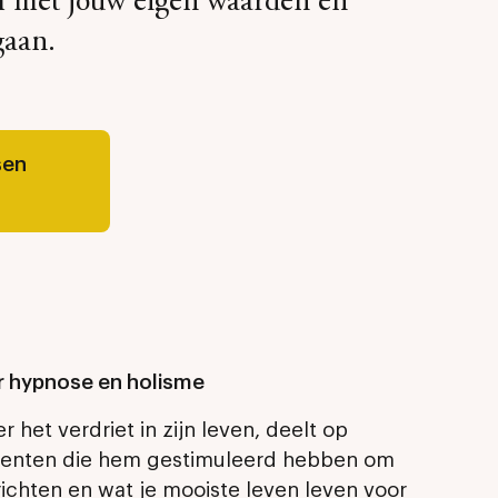
m met jouw eigen waarden en
gaan.
sen
er hypnose en holisme
r het verdriet in zijn leven, deelt op
menten die hem gestimuleerd hebben om
richten en wat je mooiste leven leven voor