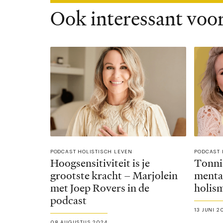
Ook interessant voor
PODCAST HOLISTISCH LEVEN
PODCAST 
Hoogsensitiviteit is je
Tonni
grootste kracht – Marjolein
menta
met Joep Rovers in de
holism
podcast
13 JUNI 2
08 AUGUSTUS 2024