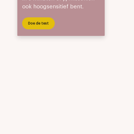
ook hoogsensitief bent.
Doe de test