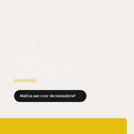
NIEUWSBRIEF
Door je aan te melden ga je akkoord met de
verwerking van je persoonsgegevens volgens ons
privacybeleid
.
Meld je aan voor de nieuwsbrief