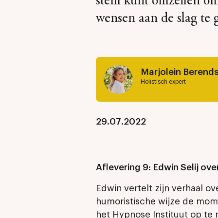
stem kunt omzeilen o
wensen aan de slag te 
Marjolein Berend
Holistisch expert
29.07.2022
Aflevering 9: Edwin Selij ov
Edwin vertelt zijn verhaal ove
humoristische wijze de mo
het Hypnose Instituut op te 