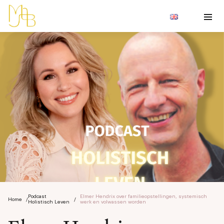
Podcast
Elmer Hendrix over familieopstellingen, systemisch
Home
/
/
Holistisch Leven
werk en volwassen worden