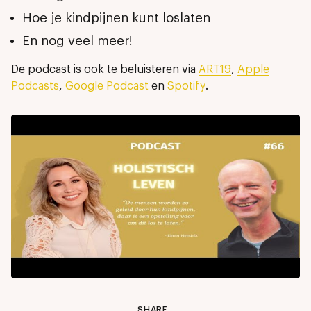
Hoe je kindpijnen kunt loslaten
En nog veel meer!
De podcast is ook te beluisteren via
ART19
,
Apple
Podcasts
,
Google Podcast
en
Spotify
.
SHARE