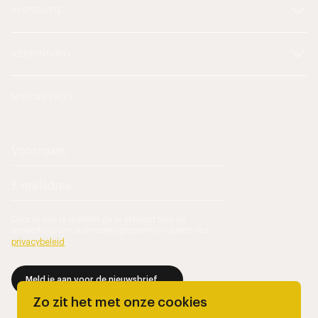
INSPIRATIE
VERBINDING
NIEUWSBRIEF
Door je aan te melden ga je akkoord met de
verwerking van je persoonsgegevens volgens ons
privacybeleid
.
Meld je aan voor de nieuwsbrief
Zo zit het met onze cookies