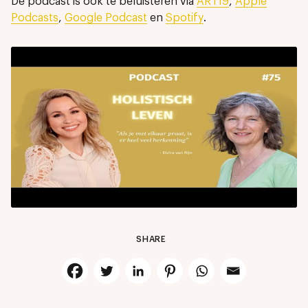
De podcast is ook te beluisteren via
ART19
,
Apple
Podcasts
,
Google Podcast
en
Spotify
.
SHARE