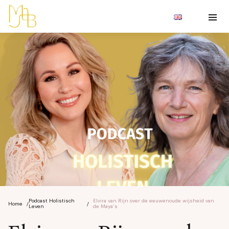
Podcast Holistisch
Elvira van Rijn over de eeuwenoude wijsheid van
Home
/
/
Leven
de Maya’s