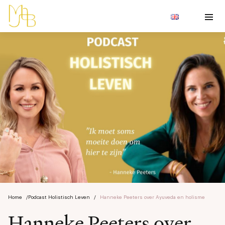
Home
/
Podcast Holistisch Leven
/
Hanneke Peeters over Ayuveda en holisme
Hanneke Peeters over