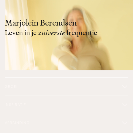
Marjolein Berendsen
Leven in je
zuiverste
frequentie
GROEI
INSPIRATIE
VERBINDING