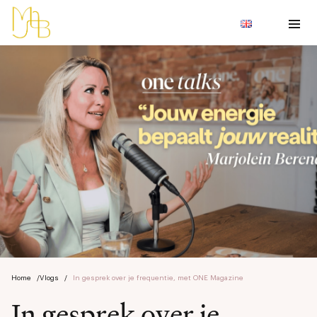
Home
/
Vlogs
/
In gesprek over je frequentie, met ONE Magazine
In gesprek over je