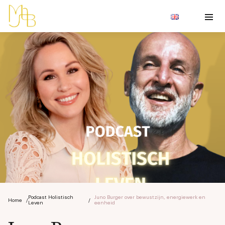
Podcast Holistisch
Juno Burger over bewustzijn, energiewerk en
Home
/
/
Leven
eenheid