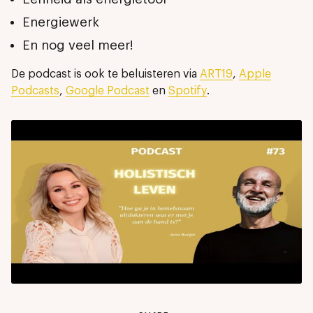
Energiewerk
En nog veel meer!
De podcast is ook te beluisteren via
ART19
,
Apple
Podcasts
,
Google Podcast
en
Spotify
.