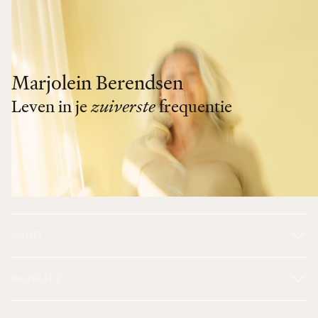
Marjolein Berendsen
Leven in je
zuiverste
frequentie
GROEI
INSPIRATIE