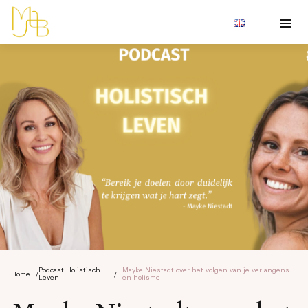
Podcast Holistisch
Mayke Niestadt over het volgen van je verlangens
Home
/
/
Leven
en holisme