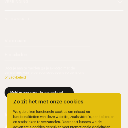
VERBINDING
NIEUWSBRIEF
Door je aan te melden ga je akkoord met de
verwerking van je persoonsgegevens volgens ons
privacybeleid
.
Meld je aan voor de nieuwsbrief
Zo zit het met onze cookies
We gebruiken functionele cookies om inhoud en
functionaliteiten van deze website, zoals video’s, aan te bieden
en statistieken te verzamelen. Daarnaast kunnen we de
advertentie cookies gebruiken voor promotionele doeleinden