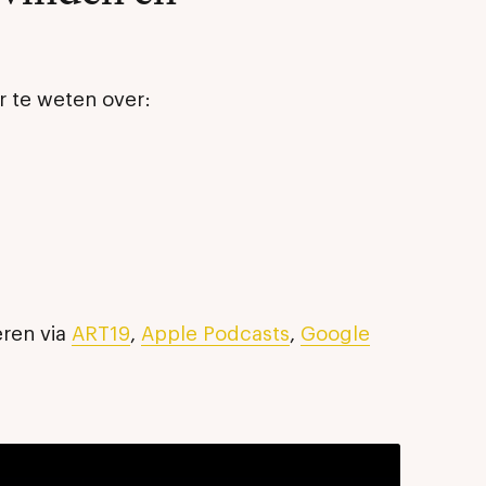
r te weten over:
eren via
ART19
,
Apple Podcasts
,
Google