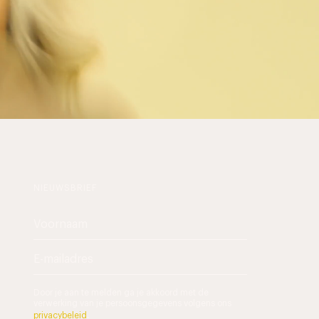
NIEUWSBRIEF
Door je aan te melden ga je akkoord met de
verwerking van je persoonsgegevens volgens ons
privacybeleid
.