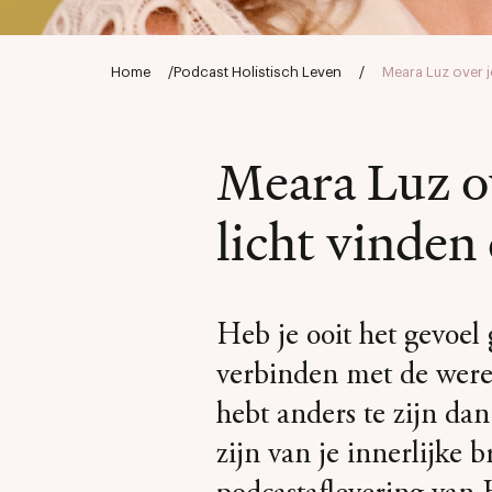
Home
/
Podcast Holistisch Leven
/
Meara Luz over je
Meara Luz ov
licht vinden 
Heb je ooit het gevoel
verbinden met de werel
hebt anders te zijn dan
zijn van je innerlijke 