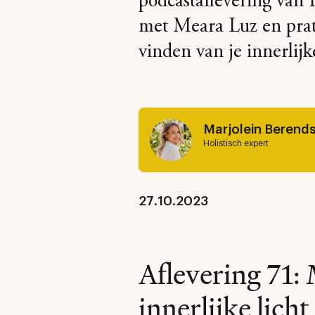
podcastaflevering van 
met Meara Luz en prate
vinden van je innerlijke
Marjolein Berend
Holistisch expert
27.10.2023
Aflevering 71:
innerlijke lich