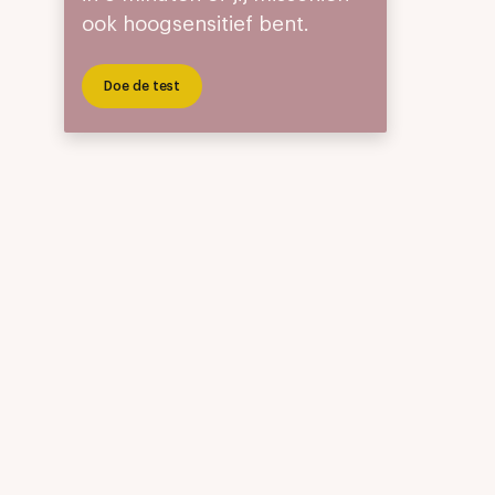
ook hoogsensitief bent.
Doe de test