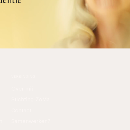
uentie
VERBINDING
Over mij
Stichting ZoMa
Contact
n
Samenwerken?