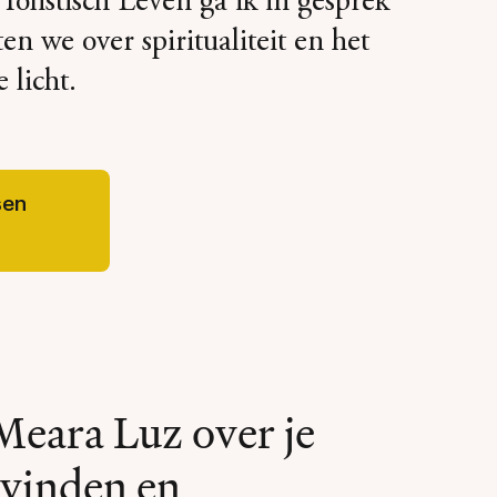
Holistisch Leven ga ik in gesprek
n we over spiritualiteit en het
 licht.
sen
 Meara Luz over je
t vinden en