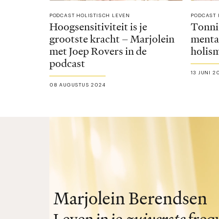
PODCAST HOLISTISCH LEVEN
PODCAST 
Hoogsensitiviteit is je
Tonni
grootste kracht – Marjolein
menta
met Joep Rovers in de
holism
podcast
13 JUNI 2
08 AUGUSTUS 2024
Marjolein Berendsen