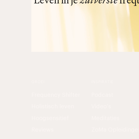
Leven in je
zuiverste
freq
GROEI
INSPIRATIE
Frequency Shifter
Podcast
Holistisch leven
Video’s
Hoogsensitief
Meditaties
Reviews
ZoMa Opleidinge