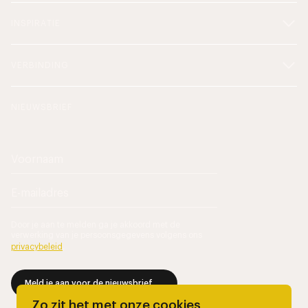
INSPIRATIE
VERBINDING
NIEUWSBRIEF
Door je aan te melden ga je akkoord met de
verwerking van je persoonsgegevens volgens ons
privacybeleid
.
Meld je aan voor de nieuwsbrief
Zo zit het met onze cookies