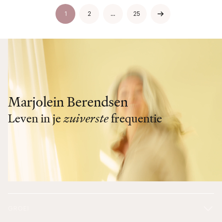
1
2
…
25
Marjolein Berendsen
Leven in je
zuiverste
frequentie
GROEI