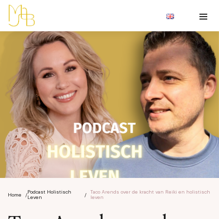
Podcast Holistisch
Taco Arends over de kracht van Reiki en holistisch
Home
/
/
Leven
leven