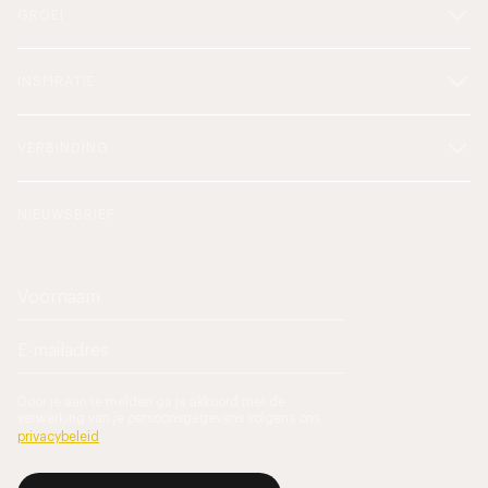
GROEI
INSPIRATIE
VERBINDING
NIEUWSBRIEF
Door je aan te melden ga je akkoord met de
verwerking van je persoonsgegevens volgens ons
privacybeleid
.