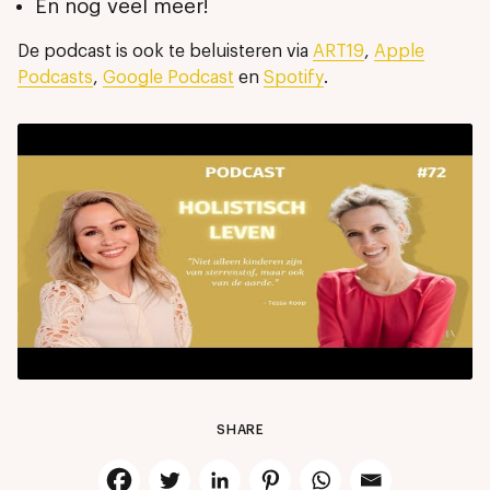
En nog veel meer!
De podcast is ook te beluisteren via
ART19
,
Apple
Podcasts
,
Google Podcast
en
Spotify
.
SHARE