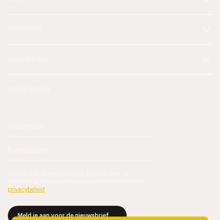
INSPIRATIE
VERBINDING
NIEUWSBRIEF
Door je aan te melden ga je akkoord met de
verwerking van je persoonsgegevens volgens ons
privacybeleid
.
Meld je aan voor de nieuwsbrief