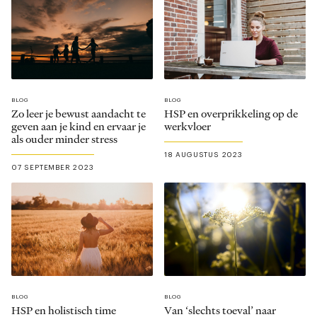
BLOG
BLOG
Zo leer je bewust aandacht te
HSP en overprikkeling op de
geven aan je kind en ervaar je
werkvloer
als ouder minder stress
18 AUGUSTUS 2023
07 SEPTEMBER 2023
BLOG
BLOG
HSP en holistisch time
Van ‘slechts toeval’ naar