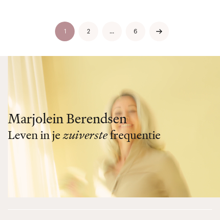
1
2
…
6
Marjolein Berendsen
Leven in je
zuiverste
frequentie