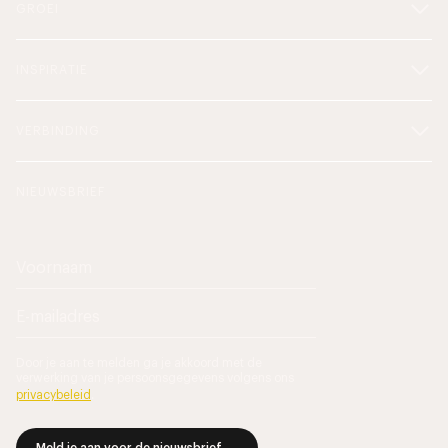
GROEI
INSPIRATIE
VERBINDING
NIEUWSBRIEF
Door je aan te melden ga je akkoord met de
verwerking van je persoonsgegevens volgens ons
privacybeleid
.