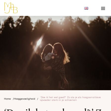
‘Doe ik het wel goed?’ Zo sta je als hoogsensitieve
Home
/
Hooggevoeligheid
/
opvoeder sterk in je schoenen