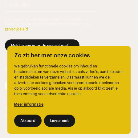
Door je aan te melden ga je akkoord met de
verwerking van je persoonsgegevens volgens ons
privacybeleid
.
Meld je aan voor de nieuwsbrief
Zo zit het met onze cookies
We gebruiken functionele cookies om inhoud en
functionaliteiten van deze website, zoals video’s, aan te bieden
en statistieken te verzamelen. Daarnaast kunnen we de
advertentie cookies gebruiken voor promotionele doeleinden
op bijvoorbeeld sociale media. Als je op akkoord klikt geef je
toestemming voor advertentie cookies.
Meer informatie
© 2026, Marjolein Berendsen.
Privacy
Akkoord
Liever niet
Algemene voorwaarden
Site door
The Wiebes Agency