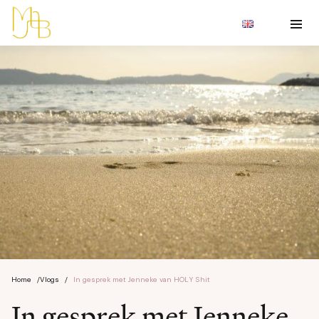
Home
/
Vlogs
/
In gesprek met Jenneke van HOLY Shit
In gesprek met Jenneke