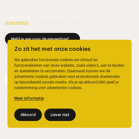
Door je aan te melden ga je akkoord met de
verwerking van je persoonsgegevens volgens ons
privacybeleid
.
Meld je aan voor de nieuwsbrief
Zo zit het met onze cookies
We gebruiken functionele cookies om inhoud en
functionaliteiten van deze website, zoals video’s, aan te bieden
en statistieken te verzamelen. Daarnaast kunnen we de
advertentie cookies gebruiken voor promotionele doeleinden
op bijvoorbeeld sociale media. Als je op akkoord klikt geef je
toestemming voor advertentie cookies.
Meer informatie
© 2026, Marjolein Berendsen.
Privacy
Akkoord
Liever niet
Algemene voorwaarden
Site door
The Wiebes Agency