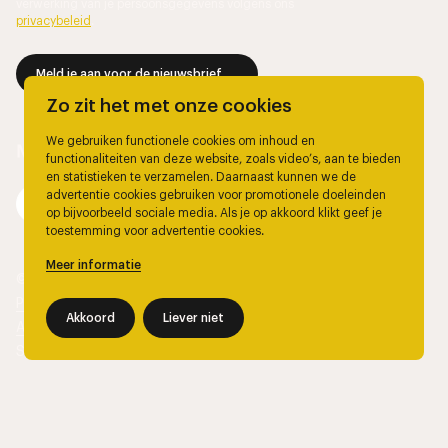
verwerking van je persoonsgegevens volgens ons
privacybeleid
.
Meld je aan voor de nieuwsbrief
Zo zit het met onze cookies
We gebruiken functionele cookies om inhoud en
functionaliteiten van deze website, zoals video’s, aan te bieden
en statistieken te verzamelen. Daarnaast kunnen we de
advertentie cookies gebruiken voor promotionele doeleinden
op bijvoorbeeld sociale media. Als je op akkoord klikt geef je
toestemming voor advertentie cookies.
Meer informatie
© 2026, Marjolein Berendsen.
Privacy
Akkoord
Liever niet
Algemene voorwaarden
Site door
The Wiebes Agency