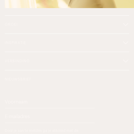
GROEI
INSPIRATIE
VERBINDING
NIEUWSBRIEF
Door je aan te melden ga je akkoord met de