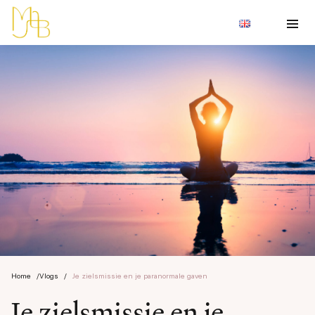
Home
/
Vlogs
/
Je zielsmissie en je paranormale gaven
Je zielsmissie en je