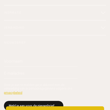
INSPIRATIE
VERBINDING
NIEUWSBRIEF
Door je aan te melden ga je akkoord met de
verwerking van je persoonsgegevens volgens ons
privacybeleid
.
Meld je aan voor de nieuwsbrief