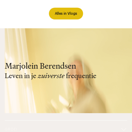
Alles in Vlogs
Marjolein Berendsen
Leven in je
zuiverste
frequentie
GROEI