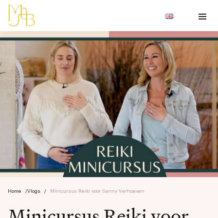
Home
/
Vlogs
/
Minicursus Reiki voor Sanny Verhoeven
Minicursus Reiki voor