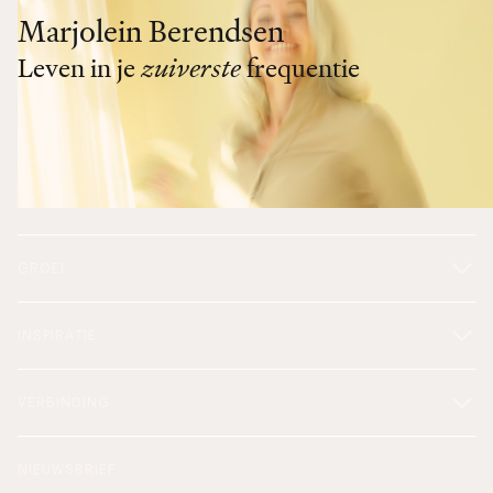
Marjolein Berendsen
Leven in je
zuiverste
frequentie
GROEI
INSPIRATIE
VERBINDING
NIEUWSBRIEF