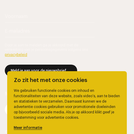
Door je aan te melden ga je akkoord met de
verwerking van je persoonsgegevens volgens ons
privacybeleid
.
Meld je aan voor de nieuwsbrief
Zo zit het met onze cookies
We gebruiken functionele cookies om inhoud en
functionaliteiten van deze website, zoals video’s, aan te bieden
en statistieken te verzamelen. Daarnaast kunnen we de
advertentie cookies gebruiken voor promotionele doeleinden
op bijvoorbeeld sociale media. Als je op akkoord klikt geef je
toestemming voor advertentie cookies.
Meer informatie
© 2026, Marjolein Berendsen.