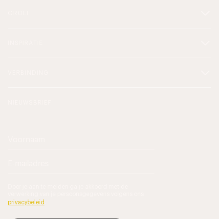
GROEI
INSPIRATIE
VERBINDING
NIEUWSBRIEF
Door je aan te melden ga je akkoord met de
verwerking van je persoonsgegevens volgens ons
privacybeleid
.