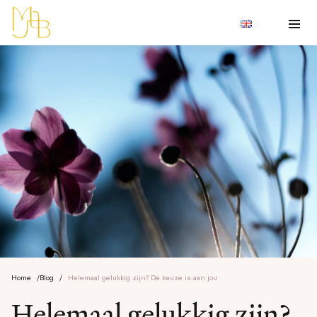
Home
/
Blog
/
Helemaal gelukkig zijn? De keuze is aan jou
Helemaal gelukkig zijn?