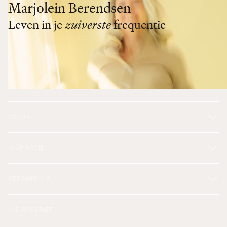
Marjolein Berendsen
Leven in je
zuiverste
frequentie
GROEI
INSPIRATIE
VERBINDING
NIEUWSBRIEF