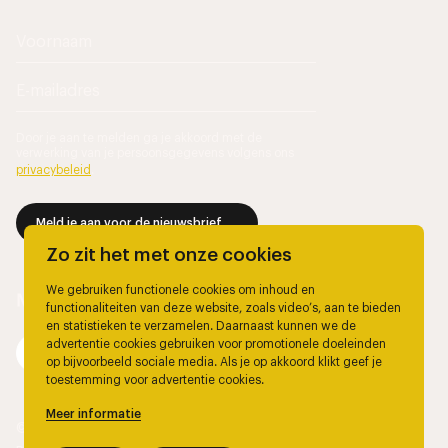
Door je aan te melden ga je akkoord met de
verwerking van je persoonsgegevens volgens ons
privacybeleid
.
Meld je aan voor de nieuwsbrief
Zo zit het met onze cookies
We gebruiken functionele cookies om inhoud en
functionaliteiten van deze website, zoals video’s, aan te bieden
en statistieken te verzamelen. Daarnaast kunnen we de
advertentie cookies gebruiken voor promotionele doeleinden
op bijvoorbeeld sociale media. Als je op akkoord klikt geef je
toestemming voor advertentie cookies.
Meer informatie
© 2026, Marjolein Berendsen.