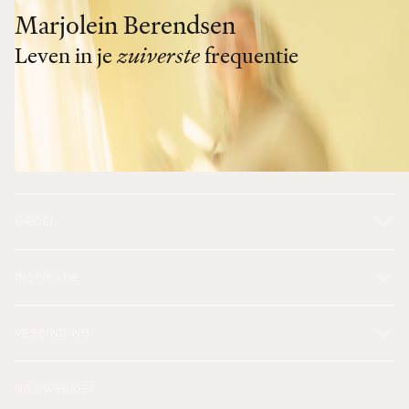
Marjolein Berendsen
Leven in je
zuiverste
frequentie
GROEI
INSPIRATIE
VERBINDING
NIEUWSBRIEF