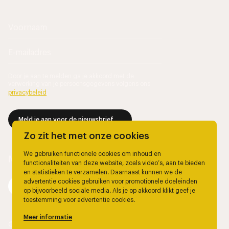
Door je aan te melden ga je akkoord met de
verwerking van je persoonsgegevens volgens ons
privacybeleid
.
Meld je aan voor de nieuwsbrief
Zo zit het met onze cookies
We gebruiken functionele cookies om inhoud en
functionaliteiten van deze website, zoals video’s, aan te bieden
en statistieken te verzamelen. Daarnaast kunnen we de
advertentie cookies gebruiken voor promotionele doeleinden
op bijvoorbeeld sociale media. Als je op akkoord klikt geef je
toestemming voor advertentie cookies.
Meer informatie
© 2026, Marjolein Berendsen.