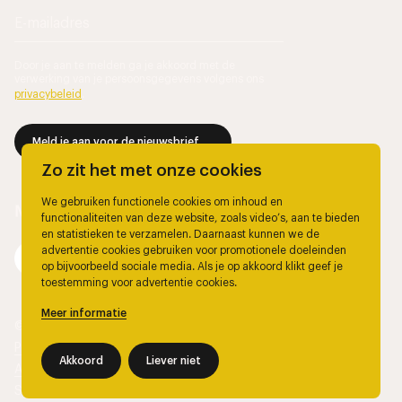
Door je aan te melden ga je akkoord met de
verwerking van je persoonsgegevens volgens ons
privacybeleid
.
Meld je aan voor de nieuwsbrief
Zo zit het met onze cookies
We gebruiken functionele cookies om inhoud en
functionaliteiten van deze website, zoals video’s, aan te bieden
en statistieken te verzamelen. Daarnaast kunnen we de
advertentie cookies gebruiken voor promotionele doeleinden
op bijvoorbeeld sociale media. Als je op akkoord klikt geef je
toestemming voor advertentie cookies.
Meer informatie
© 2026, Marjolein Berendsen.
Privacy
Akkoord
Liever niet
Algemene voorwaarden
Site door
The Wiebes Agency