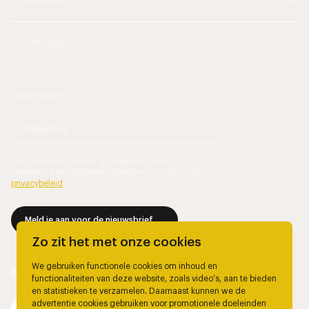
VERBINDING
NIEUWSBRIEF
Door je aan te melden ga je akkoord met de
verwerking van je persoonsgegevens volgens ons
privacybeleid
.
Meld je aan voor de nieuwsbrief
Zo zit het met onze cookies
We gebruiken functionele cookies om inhoud en
functionaliteiten van deze website, zoals video’s, aan te bieden
en statistieken te verzamelen. Daarnaast kunnen we de
advertentie cookies gebruiken voor promotionele doeleinden