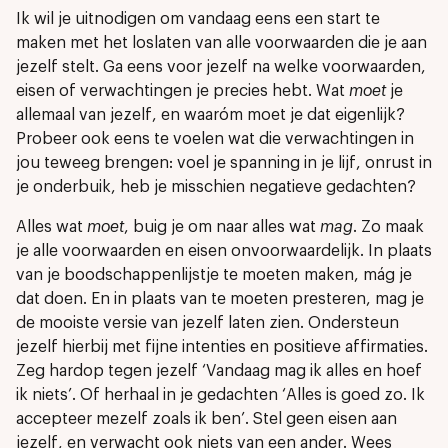
Ik wil je uitnodigen om vandaag eens een start te
maken met het loslaten van alle voorwaarden die je aan
jezelf stelt. Ga eens voor jezelf na welke voorwaarden,
eisen of verwachtingen je precies hebt. Wat
moet
je
allemaal van jezelf, en waaróm moet je dat eigenlijk?
Probeer ook eens te voelen wat die verwachtingen in
jou teweeg brengen: voel je spanning in je lijf, onrust in
je onderbuik, heb je misschien negatieve gedachten?
Alles wat
moet
, buig je om naar alles wat
mag
. Zo maak
je alle voorwaarden en eisen onvoorwaardelijk. In plaats
van je boodschappenlijstje te moeten maken, mág je
dat doen. En in plaats van te moeten presteren, mag je
de mooiste versie van jezelf laten zien. Ondersteun
jezelf hierbij met fijne intenties en positieve affirmaties.
Zeg hardop tegen jezelf ‘Vandaag mag ik alles en hoef
ik niets’. Of herhaal in je gedachten ‘Alles is goed zo. Ik
accepteer mezelf zoals ik ben’. Stel geen eisen aan
jezelf, en verwacht ook niets van een ander. Wees