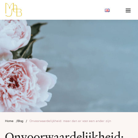
Home
/
Blog
/
Onvoorwaardelijkheid: meer dan er voor een ander zijn
Onvoorwaardelijkheid: