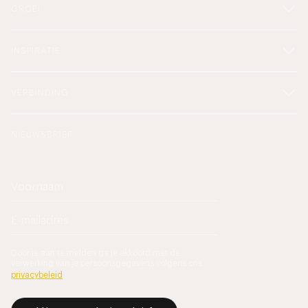
GROEI
INSPIRATIE
VERBINDING
NIEUWSBRIEF
Door je aan te melden ga je akkoord met de
verwerking van je persoonsgegevens volgens ons
privacybeleid
.