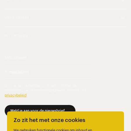
INSPIRATIE
VERBINDING
NIEUWSBRIEF
Door je aan te melden ga je akkoord met de
verwerking van je persoonsgegevens volgens ons
privacybeleid
.
Meld je aan voor de nieuwsbrief
Zo zit het met onze cookies
We gebruiken functionele cookies om inhoud en