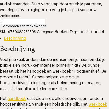
audiobestanden. Stap voor stap doorbreek je patronen,
weerleg je overtuigingen en volg je het pad van jouw
zielsmissie.
Handboek
en
Toevoegen aan winkelwagen
werkboek:
Boeken
boek
bundel
SKU:
9789083259598
Categorie:
Tags:
,
‘Hoogsensitief?
Beschrijving
Je
grootste
Beschrijving
kracht’
aantal
Voel jij je vaak anders dan de mensen om je heen omdat je
prikkels en indrukken intenser binnenkrijgt? De bundel
bestaat uit het handboek en werkboek “Hoogsensitief? Je
grootste kracht”. Samen helpen ze je om je
hoogsensitiviteit niet langer als belemmering te ervaren,
maar als krachtbron te leren inzetten.
Het
handboek
gaat diep in op alle onderwerpen rondom
hoogsensitiviteit, vanuit een holistische blik. Het
werkboek