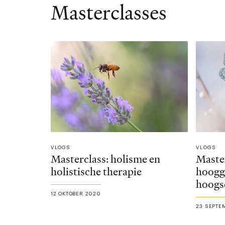
Masterclasses
VLOGS
VLOGS
Masterclass: holisme en
Master
holistische therapie
hoogg
hoogse
12 OKTOBER 2020
23 SEPTE