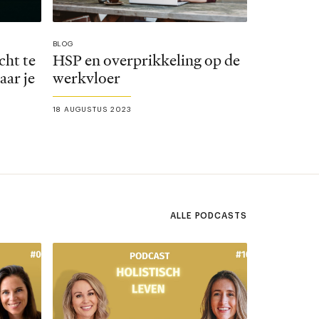
BLOG
cht te
HSP en overprikkeling op de
aar je
werkvloer
18 AUGUSTUS 2023
ALLE PODCASTS