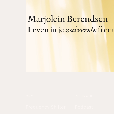
Marjolein Berendsen
Leven in je
zuiverste
freq
GROEI
INSPIRATIE
Frequency Shifter
Podcast