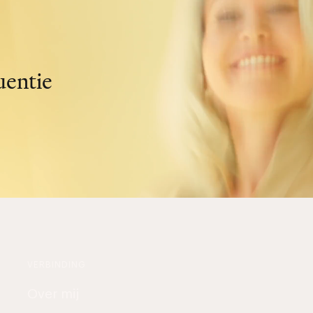
uentie
VERBINDING
Over mij