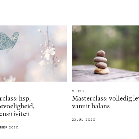
VLOGS
class: hsp,
Masterclass: volledig l
evoeligheid,
vanuit balans
nsitiviteit
23 JULI 2020
MBER 2020