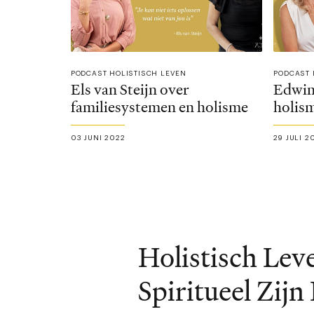
PODCAST HOLISTISCH LEVEN
PODCAST 
Els van Steijn over
Edwin 
familiesystemen en holisme
holis
03 JUNI 2022
29 JULI 2
Holistisch Lev
Spiritueel Zijn